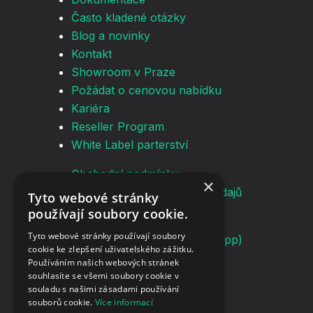
Často kladené otázky
Blog a novinky
Kontakt
Showroom v Praze
Požádat o cenovou nabídku
Kariéra
Reseller Program
White Label parterství
Obchodní podmínky
×
Zásady ochrany osobních údajů
Tyto webové stránky
používají soubory cookie.
info@screenmanager.tech
Tyto webové stránky používají soubory
+420 604 487 886 (WhatsApp)
cookie ke zlepšení uživatelského zážitku.
DIČ: CZ08543682
Používáním našich webových stránek
Kurzova 2222/16 155 00
souhlasíte se všemi soubory cookie v
souladu s našimi zásadami používání
Praha
souborů cookie.
Více informací