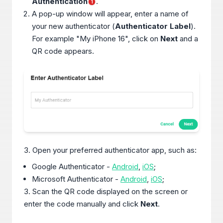
Authentication
.
1
A pop-up window will appear, enter a name of
your new authenticator (
Authenticator Label
).
For example "My iPhone 16", click on
Next
and a
QR code appears.
3. Open your preferred authenticator app, such as:
Google Authenticator -
Android
,
iOS
;
Microsoft Authenticator -
Android
,
iOS
;
3. Scan the QR code displayed on the screen or
enter the code manually and click
Next
.