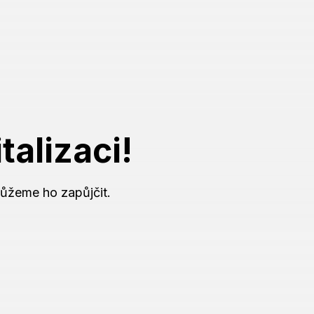
italizaci
!
ůžeme ho zapůjčit.