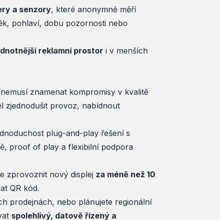
ery a senzory
, které anonymně měří
věk, pohlaví, dobu pozornosti nebo
odnotnější reklamní prostor
i v menších
 nemusí znamenat kompromisy v kvalitě
l zjednodušit provoz, nabídnout
jednoduchost plug-and-play řešení s
, proof of play a flexibilní podpora
e zprovoznit nový displej
za méně než 10
vat QR kód.
ch prodejnách, nebo plánujete regionální
vat
spolehlivý, datově řízený a