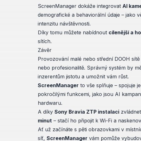
ScreenManager dokáže integrovat
AI kam
demografické a behaviorální údaje – jako 
intenzitu návštěvnosti.
Díky tomu můžete nabídnout
cílenější a h
sítích.
Závěr
Provozování malé nebo střední DOOH sítě
nebo profesionalitě. Správný systém by mě
inzerentům jistotu a umožnit vám růst.
ScreenManager
to vše splňuje – spojuje 
pokročilými funkcemi, jako jsou AI kampaně
hardwaru.
A díky
Sony Bravia ZTP instalaci
zvládnet
minut
– stačí ho připojit k Wi-Fi a naskeno
Ať už začínáte s pěti obrazovkami v místní
síť,
ScreenManager
vám pomůže vybudo