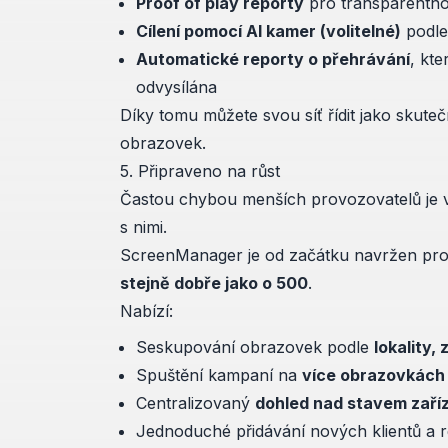
Proof of play reporty
pro transparentnos
Cílení pomocí AI kamer (volitelné)
podle
Automatické reporty o přehrávání
, kte
odvysílána
Díky tomu můžete svou síť řídit jako skut
obrazovek.
5. Připraveno na růst
Častou chybou menších provozovatelů je v
s nimi.
ScreenManager je od začátku navržen pr
stejně dobře jako o 500
.
Nabízí:
Seskupování obrazovek podle
lokality,
Spuštění kampaní na
více obrazovkách
Centralizovaný
dohled nad stavem zaříz
Jednoduché přidávání nových klientů a 