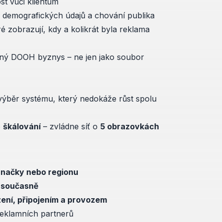
t vůči klientům
 demografických údajů a chování publika
ré zobrazují, kdy a kolikrát byla reklama
ečný DOOH byznys – ne jen jako soubor
ýběr systému, který nedokáže růst spolu
o
škálování
– zvládne síť o
5 obrazovkách
 značky nebo regionu
 současně
ení, připojením a provozem
reklamních partnerů