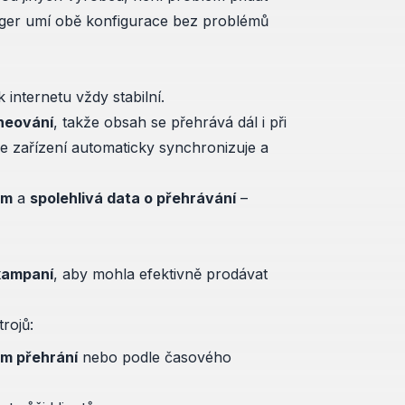
ger umí obě konfigurace bez problémů
internetu vždy stabilní.
cheování
, takže obsah se přehrává dál i při
se zařízení automaticky synchronizuje a
am
a
spolehlivá data o přehrávání
–
kampaní
, aby mohla efektivně prodávat
rojů:
m přehrání
nebo podle časového