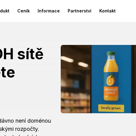
dukt
Ceník
Informace
Partnerství
Kontakt
H sítě
ete
 dávno není doménou
skými rozpočty.