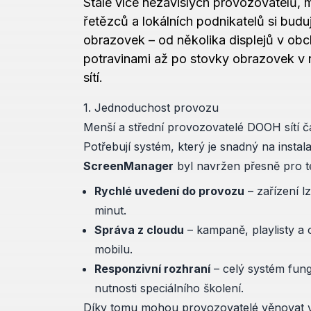
Stále více nezávislých provozovatelů,
řetězců a lokálních podnikatelů si buduj
obrazovek – od několika displejů v ob
potravinami až po stovky obrazovek v r
sítí.
1. Jednoduchost provozu
Menší a střední provozovatelé DOOH sítí č
Potřebují systém, který je snadný na instal
ScreenManager
byl navržen přesně pro t
Rychlé uvedení do provozu
– zařízení l
minut.
Správa z cloudu
– kampaně, playlisty a 
mobilu.
Responzivní rozhraní
– celý systém fungu
nutnosti speciálního školení.
Díky tomu mohou provozovatelé věnovat v