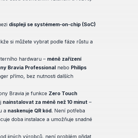
mezi
displeji se systémem-on-chip (SoC)
že si můžete vybrat podle fáze růstu a
externího hardwaru –
méně zařízení
ny Bravia Professional
nebo
Philips
r přímo, bez nutnosti dalších
ony Bravia je funkce
Zero Touch
ej
nainstalovat za méně než 10 minut
–
tu a
naskenuje QR kód
. Není potřeba
acuje doba instalace a umožňuje snadné
od jiných výrobců, není problém přidat