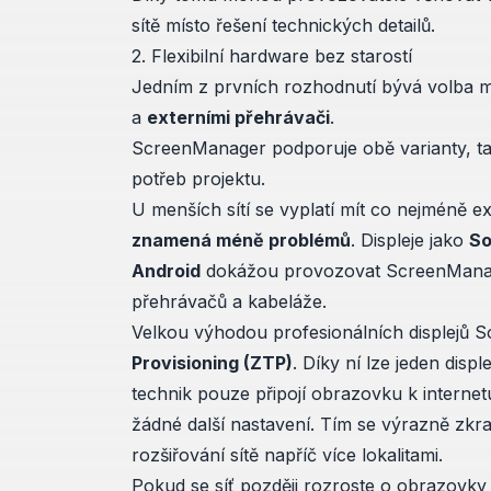
sítě místo řešení technických detailů.
2. Flexibilní hardware bez starostí
Jedním z prvních rozhodnutí bývá volba 
a
externími přehrávači
.
ScreenManager podporuje obě varianty, tak
potřeb projektu.
U menších sítí se vyplatí mít co nejméně 
znamená méně problémů
. Displeje jako
So
Android
dokážou provozovat ScreenManage
přehrávačů a kabeláže.
Velkou výhodou profesionálních displejů S
Provisioning (ZTP)
. Díky ní lze jeden displ
technik pouze připojí obrazovku k interne
žádné další nastavení. Tím se výrazně zkr
rozšiřování sítě napříč více lokalitami.
Pokud se síť později rozroste o obrazovky 