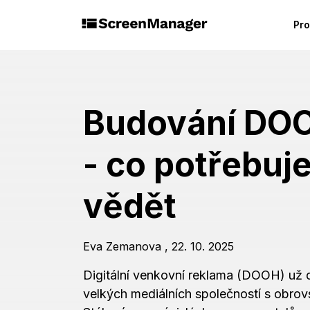
Pro
Budování DOO
- co potřebuj
vědět
Eva Zemanova
,
22. 10. 2025
Digitální venkovní reklama (DOOH) už
velkých mediálních společností s obrov