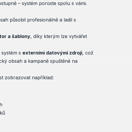
 postupně – systém poroste spolu s vámi.
sah působil profesionálně a ladil s
itor a šablony
, díky kterým lze vytvářet
t systém s
externími datovými zdroji
, což
ický obsah a kampaně spuštěné na
t zobrazovat například:
h
íků