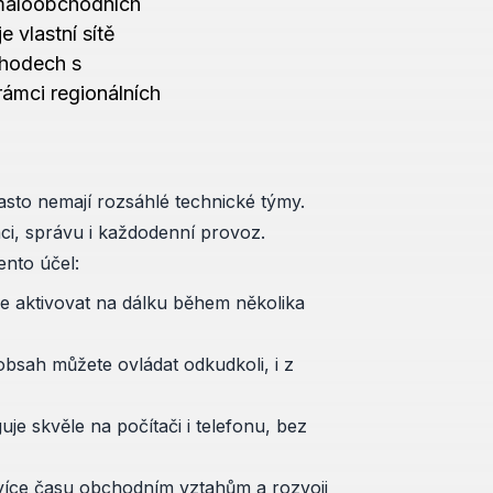
 maloobchodních
e vlastní sítě
chodech s
ámci regionálních
asto nemají rozsáhlé technické týmy.
aci, správu i každodenní provoz.
ento účel:
ze aktivovat na dálku během několika
obsah můžete ovládat odkudkoli, i z
je skvěle na počítači i telefonu, bez
íce času obchodním vztahům a rozvoji