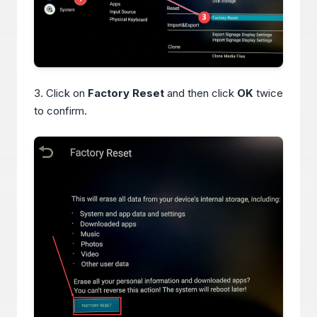
3. Click on
Factory Reset
and then click
OK
twice
to confirm.