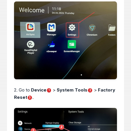
2. Go to
Device
>
System Tools
>
Factory
1
2
Reset
.
3