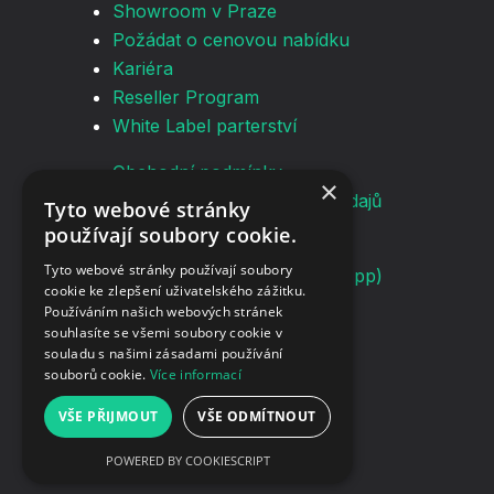
Showroom v Praze
Požádat o cenovou nabídku
Kariéra
Reseller Program
White Label parterství
Obchodní podmínky
×
Zásady ochrany osobních údajů
Tyto webové stránky
používají soubory cookie.
info@screenmanager.tech
Tyto webové stránky používají soubory
+420 604 487 886 (WhatsApp)
cookie ke zlepšení uživatelského zážitku.
DIČ: CZ08543682
Používáním našich webových stránek
Kurzova 2222/16 155 00
souhlasíte se všemi soubory cookie v
souladu s našimi zásadami používání
Praha
souborů cookie.
Více informací
Switch to English version
VŠE PŘIJMOUT
VŠE ODMÍTNOUT
POWERED BY COOKIESCRIPT