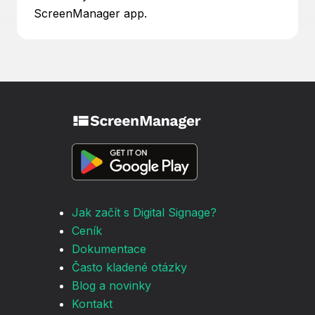
ScreenManager app.
Jak začít s Digital Signage?
Ceník
Dokumentace
Často kladené otázky
Blog a novinky
Kontakt