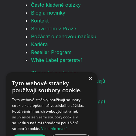
Často kladené otázky
Blog a novinky
Kontakt
Showroom v Praze
Požádat o cenovou nabídku
Kariéra
Reseller Program
White Label parterství
Obchodní podmínky
×
Zásady ochrany osobních údajů
Tyto webové stránky
používají soubory cookie.
info@screenmanager.tech
Tyto webové stránky používají soubory
+420 604 487 886 (WhatsApp)
cookie ke zlepšení uživatelského zážitku.
DIČ: CZ08543682
Používáním našich webových stránek
Kurzova 2222/16 155 00
souhlasíte se všemi soubory cookie v
souladu s našimi zásadami používání
Praha
souborů cookie.
Více informací